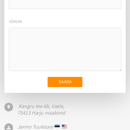
SÕNUM
Kangru tee 6b, Vaela,
75413 Harju maakond
Jarmo Tuuletare