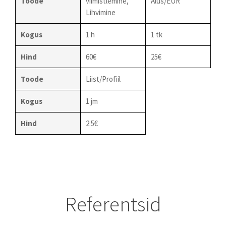
Toode
viimistlemine,
Alus/EUR
Lihvimine
Kogus
1 h
1 tk
Hind
60€
25€
Toode
Liist/Profiil
Kogus
1 jm
Hind
2.5€
Referentsid