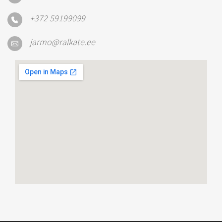
+372 59199099
jarmo@ralkate.ee