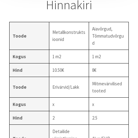
Hinnakiri
Aiavõrgud,
Metallkonstrukts
Toode
Tõmmatudvõrgu
ioonid
d
Kogus
1 m2
1 m2
Hind
10.50€
8€
Mitmevärvilised
Toode
Erivärvid/Lakk
tooted
Kogus
x
x
Hind
2
2.5
Detailide